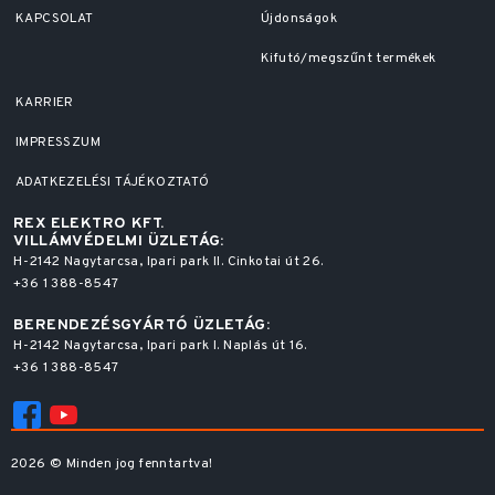
KAPCSOLAT
Újdonságok
Kifutó/megszűnt termékek
KARRIER
IMPRESSZUM
ADATKEZELÉSI TÁJÉKOZTATÓ
REX ELEKTRO KFT.
VILLÁMVÉDELMI ÜZLETÁG:
H-2142 Nagytarcsa, Ipari park II. Cinkotai út 26.
+36 1 388-8547
BERENDEZÉSGYÁRTÓ ÜZLETÁG:
H-2142 Nagytarcsa, Ipari park I. Naplás út 16.
+36 1 388-8547
2026 © Minden jog fenntartva!