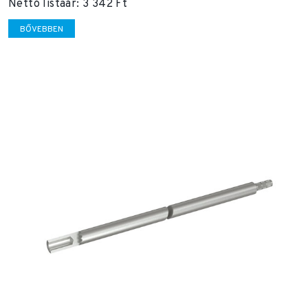
Nettó listaár: 3 342 Ft
BŐVEBBEN