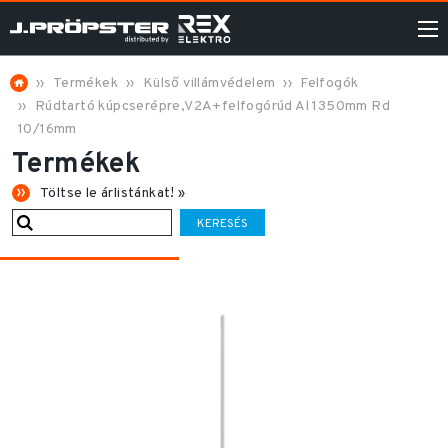
Termékek
Külső villámvédelem
Felfogók
Rúdtartó kúpcserépre,V2A+felfogórúd Al 1350mm Rd
10/16mm
Termékek
Töltse le árlistánkat! »
KERESÉS