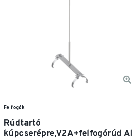
Felfogók
Rúdtartó
kúpcserépre,V2A+felfogórúd Al