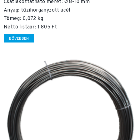
Csatlakoztatható méret: Ø 8-10 mm
Anyag: tűzihorganyzott acél
Tömeg: 0,072 kg
Nettó listaár: 1 805 Ft
BŐVEBBEN