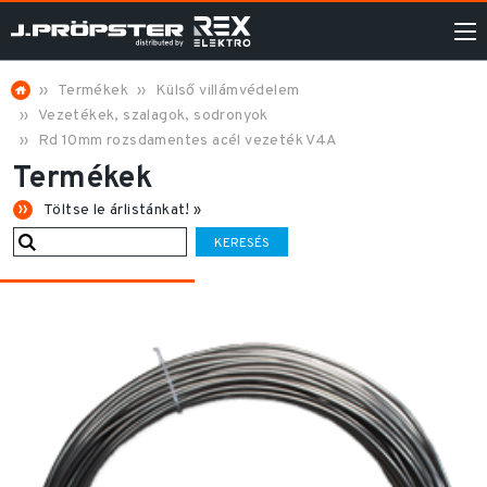
Termékek
Külső villámvédelem
Vezetékek, szalagok, sodronyok
Rd 10mm rozsdamentes acél vezeték V4A
Termékek
Töltse le árlistánkat! »
KERESÉS