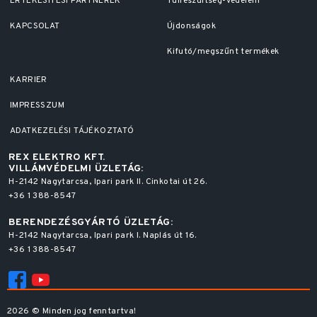
ÉRTÉKESÍTÉSI PARTNEREK
Túlfeszültség-védelem
KAPCSOLAT
Újdonságok
Kifutó/megszűnt termékek
KARRIER
IMPRESSZUM
ADATKEZELÉSI TÁJÉKOZTATÓ
REX ELEKTRO KFT.
VILLÁMVÉDELMI ÜZLETÁG:
H-2142 Nagytarcsa, Ipari park II. Cinkotai út 26.
+36 1 388-8547
BERENDEZÉSGYÁRTÓ ÜZLETÁG:
H-2142 Nagytarcsa, Ipari park I. Naplás út 16.
+36 1 388-8547
2026 © Minden jog fenntartva!