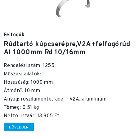
Felfogók
Rúdtartó kúpcserépre,V2A+felfogórúd
Al 1000mm Rd 10/16mm
Rendelési szám: 1255
Műszaki adatok:
Hosszúság: 1000 mm
Átmérő: 10 mm
Anyag: roszdamentes acél - V2A, alumínium
Tömeg: 0,51 kg
Nettó listaár: 13 805 Ft
BŐVEBBEN