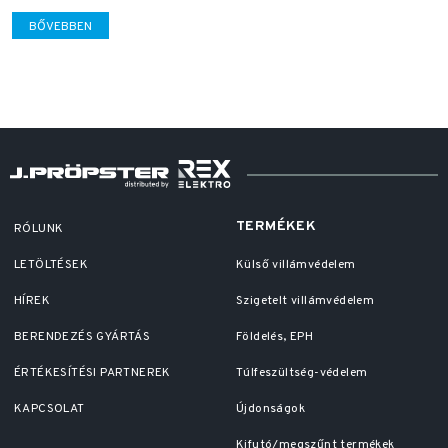
BŐVEBBEN
TERMÉKEK
RÓLUNK
LETÖLTÉSEK
Külső villámvédelem
HÍREK
Szigetelt villámvédelem
BERENDEZÉS GYÁRTÁS
Földelés, EPH
ÉRTÉKESÍTÉSI PARTNEREK
Túlfeszültség-védelem
KAPCSOLAT
Újdonságok
Kifutó/megszűnt termékek