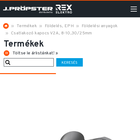
Termékek
Földelés, EPH
Földelési anyagok
Csatlakozó kapocs V2A, 8-10,30/25mm
Termékek
Töltse le árlistánkat! »
KERESÉS