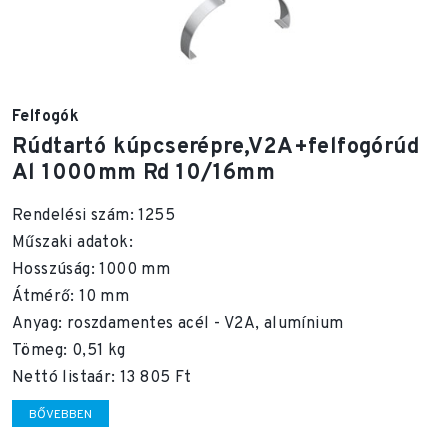
Felfogók
Rúdtartó kúpcserépre,V2A+felfogórúd
Al 1000mm Rd 10/16mm
Rendelési szám: 1255
Műszaki adatok:
Hosszúság: 1000 mm
Átmérő: 10 mm
Anyag: roszdamentes acél - V2A, alumínium
Tömeg: 0,51 kg
Nettó listaár: 13 805 Ft
BŐVEBBEN